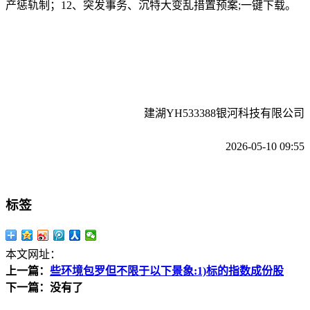
产惩轨制；12、突发事务、沉特大变乱措置预案;一键下载。
建湖YH533388银河科技有限公司
2026-05-10 09:55
标签
本文网址：
上一篇：
些环境包罗但不限于以下景象:1)标的指数成份股
下一篇：没有了