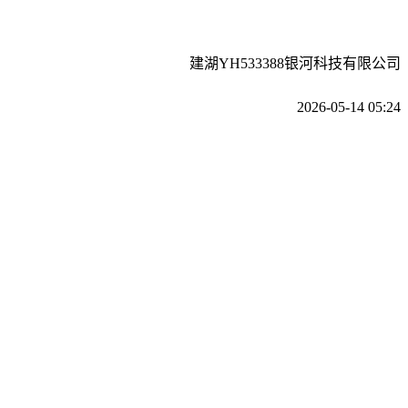
建湖YH533388银河科技有限公司
2026-05-14 05:24