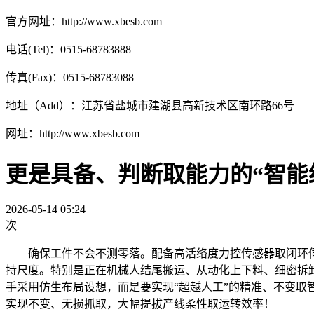
官方网址：http://www.xbesb.com
电话(Tel)：0515-68783888
传真(Fax)：0515-68783088
地址（Add）：江苏省盐城市建湖县高新技术区南环路66号
网址：http://www.xbesb.com
更是具备、判断取能力的“智能
2026-05-14 05:24
次
确保工件不会不测零落。配备高活络度力控传感器取闭环伺
持尺度。特别是正在机械人结尾搬运、从动化上下料、细密拆卸
手采用仿生布局设想，而是要实现“超越人工”的精准、不变
实现不变、无损抓取，大幅提拔产线柔性取运转效率！