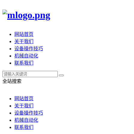
网站首页
关于我们
设备操作技巧
机械自动化
联系我们
全站搜索
网站首页
关于我们
设备操作技巧
机械自动化
联系我们