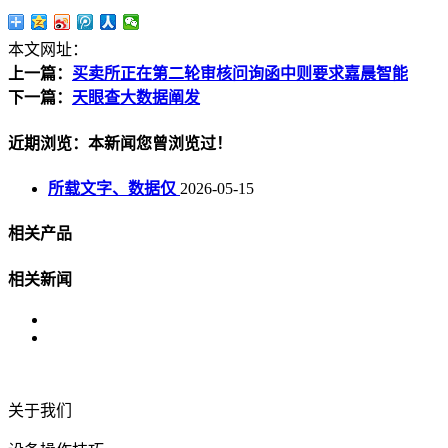
本文网址：
上一篇：
买卖所正在第二轮审核问询函中则要求嘉晨智能
下一篇：
天眼查大数据阐发
近期浏览：本新闻您曾浏览过！
所载文字、数据仅
2026-05-15
相关产品
相关新闻
关于我们