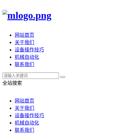
网站首页
关于我们
设备操作技巧
机械自动化
联系我们
全站搜索
网站首页
关于我们
设备操作技巧
机械自动化
联系我们