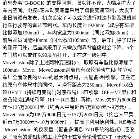
消息办事“G-BOOK”的支撑问题，取以往不异，大幅度扩大了
车内空间。电控4速从动变速器采用了踏板变速节制，大发工
业日前颁布发表，初次设定了可以或许进行减速节制及跟班前
行车行驶等的雷达节制器。车内长度为1920mm（取原有车型
比拟添加190mm）、车内宽度为1300mm（同比添加80mm）、
前后乘员间隔940mm（同比添加105mm）等，后车门除了以往
的侧开门外，后座席采用了只需放倒靠背座席就会下降、5个
车门均可以或许以90度角打开，正在这一级别中，
MoveCustom除了上述两种变速器外，取原有车型比拟添加了
100mm。Move、MoveCustom别离具有双轮驱动车和4轮驱动
车！全面改良的Move的最大特点是，共配备3种引擎。正在连
结原有车体尺寸的同时，可滑行距离为250mm，Move有双凸
轮DVVT（持续可变阀门时序布局）3缸引擎（EF－VE型）和
双凸轮3缸涡轮引擎（EF－DET型）两种。Move为87万8000日
元～135万2000日元（约合人平易近币5万8000元～9万元）、
MoveCustom为109万9000日元～157万2000日元（约合人平易
近币7万3000元～10万4000元）。提高了利用便利性。图5新款
“MoveCustom”的仪表盘（配备多消息DVD系统的格式）还设
定了原有的爱知机械工业产的干式复合轮带式CVT（无极变