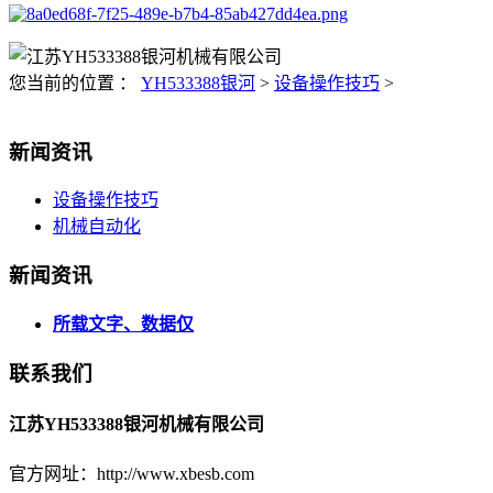
您当前的位置 ：
YH533388银河
>
设备操作技巧
>
新闻资讯
设备操作技巧
机械自动化
新闻资讯
所载文字、数据仅
联系我们
江苏YH533388银河机械有限公司
官方网址：http://www.xbesb.com