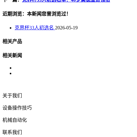
近期浏览：本新闻您曾浏览过！
克界杯33人初选名
2026-05-19
相关产品
相关新闻
关于我们
设备操作技巧
机械自动化
联系我们