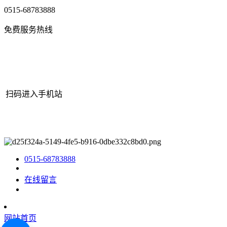
0515-68783888
免费服务热线
扫码进入手机站
网站地图
|
|
XML
|
© 2022 Copyright
江苏YH533388银河机械有限
公司
All rights reserved.
0515-68783888
在线留言
网站首页