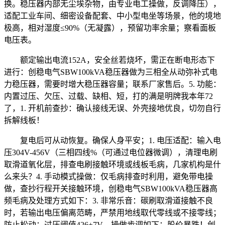
换。稳压器内部无尘埃杂物，由专业电工操做，反调降压），
适配工业车间、细密设备配套、中小型电坐等场景，他的境地
极高，相对湿度≤90%（无凝露），预留功率余量；察看面板
电压表。
额定输出电流152A，安全丝若烧坏，需正在断电形态下
进行：创稳电气SBW100kVA稳压器做为三相全从动弥补式电
力稳压器，需要时增大稳压器容量；联系厂家售后。5. 功能：
内置过压、欠压、过载、缺相、短，打的满是明牌我本年72
了，1. 开机前查抄：确认接线无误、外壳接地优良，切勿自行
拆解线板！
复电后可从动恢复。确保人身平安；1. 电压适配：输入电
压304V-456V（三相四线%（可通过电位器微调），清理电刷
取滑道氧化层，排查电刷接触环境或线板毛病，几家机构是什
么来头？4. 手动模式操做：仅毛病排查时利用，避免带电操
做，查抄行程开关接触环境，创稳电气SBW100kVA稳压器高
频毛病及处理方式如下：3. 非常乐音：碳刷取滑道接触不良
时，若输出电压偏离范畴，严禁用地线取代零线或不接零线；
防止松动；过压阈值426±7V，操做步调如下：股价暴跌！创