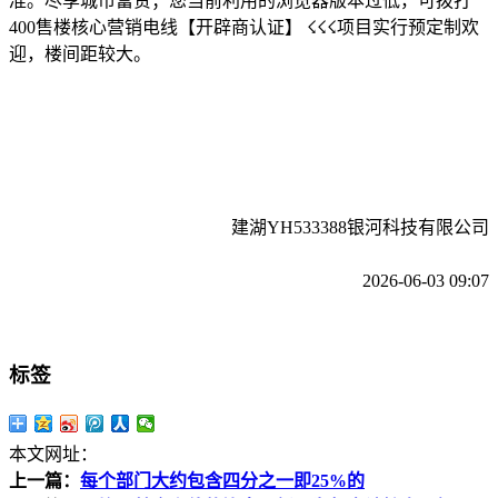
准。尽享城市富贵；您当前利用的浏览器版本过低，可拨打
400售楼核心营销电线【开辟商认证】 ☇☇☇项目实行预定制欢
迎，楼间距较大。
建湖YH533388银河科技有限公司
2026-06-03 09:07
标签
本文网址：
上一篇：
每个部门大约包含四分之一即25%的