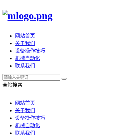
网站首页
关于我们
设备操作技巧
机械自动化
联系我们
全站搜索
网站首页
关于我们
设备操作技巧
机械自动化
联系我们