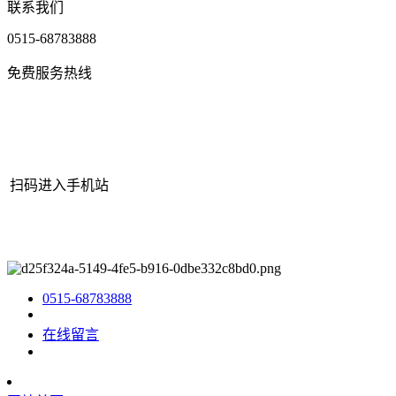
联系我们
0515-68783888
免费服务热线
扫码进入手机站
网站地图
|
|
XML
|
© 2022 Copyright
江苏YH533388银河机械有限
公司
All rights reserved.
0515-68783888
在线留言