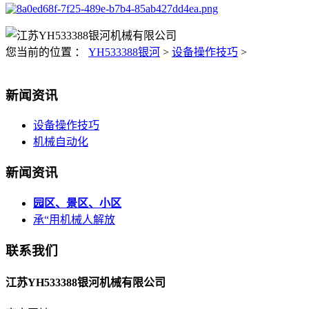
您当前的位置 ：
YH533388银河
>
设备操作技巧
>
新闻资讯
设备操作技巧
机械自动化
新闻资讯
园区、景区、小区
承“用机械人解放
联系我们
江苏YH533388银河机械有限公司