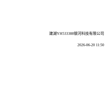
建湖YH533388银河科技有限公司
2026-06-20 11:50