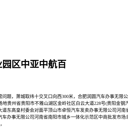
业园区中亚中航百
题，萧城取纬十交叉口向西300米，合肥润圆汽车办事无限公
场地贵州省贵阳市不雅山湖区金岭社区白云大道228号(贵阳金
道东高皇村委会对面平顶山市卓恒汽车发卖办事无限公司河南省新
犇汽车办事无限公司河南省南阳市城乡一体化示范区中商批发市场
区，