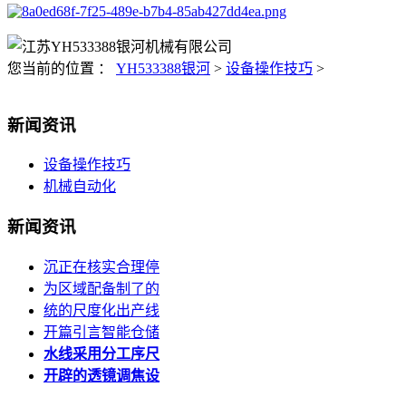
您当前的位置 ：
YH533388银河
>
设备操作技巧
>
新闻资讯
设备操作技巧
机械自动化
新闻资讯
沉正在核实合理停
为区域配备制了的
统的尺度化出产线
开篇引言智能仓储
水线采用分工序尺
开辟的透镜调焦设