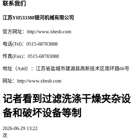
联系我们
江苏YH533388银河机械有限公司
官方网址：http://www.xbesb.com
电话(Tel)：0515-68783888
传真(Fax)：0515-68783088
地址（Add）：江苏省盐城市建湖县高新技术区南环路66号
网址：http://www.xbesb.com
记者看到过滤洗涤干燥夹杂设
备和破坏设备等制
2026-06-29 13:22
次