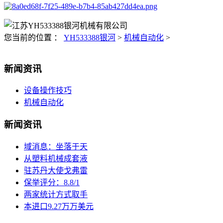
您当前的位置 ：
YH533388银河
>
机械自动化
>
新闻资讯
设备操作技巧
机械自动化
新闻资讯
域消息：坐落于天
从塑料机械成套液
驻苏丹大使戈弗雷
保举评分：8.8/1
两家统计方式取手
本进口9.27万万美元