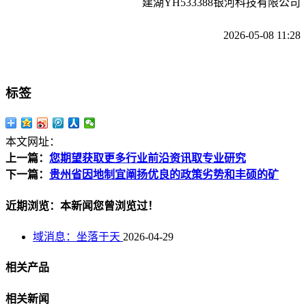
建湖YH533388银河科技有限公司
2026-05-08 11:28
标签
本文网址：
上一篇：
您期望获取更多行业前沿资讯取专业研究
下一篇：
贵州省因地制宜阐扬优良的政策劣势和丰硕的矿
近期浏览：本新闻您曾浏览过！
域消息：坐落于天
2026-04-29
相关产品
相关新闻