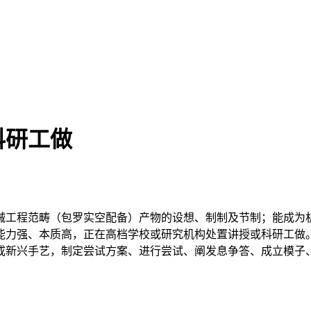
科研工做
工程范畴（包罗实空配备）产物的设想、制制及节制；能成为机
能力强、本质高，正在高档学校或研究机构处置讲授或科研工做
或新兴手艺，制定尝试方案、进行尝试、阐发息争答、成立模子、