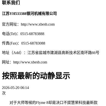
联系我们
江苏YH533388银河机械有限公司
官方网址：http://www.xbesb.com
电话(Tel)：0515-68783888
传真(Fax)：0515-68783088
地址（Add）：江苏省盐城市建湖县高新技术区南环路66号
网址：http://www.xbesb.com
按照最新的动静显示
2026-05-20 06:14
次
对于大师等候的Flyme 8却是决口不提慧荣科技最新款