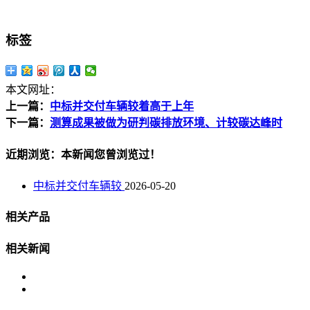
标签
本文网址：
上一篇：
中标并交付车辆较着高于上年
下一篇：
测算成果被做为研判碳排放环境、计较碳达峰时
近期浏览：本新闻您曾浏览过！
中标并交付车辆较
2026-05-20
相关产品
相关新闻