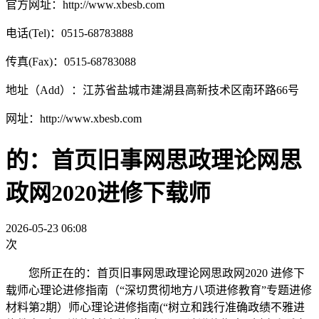
官方网址：http://www.xbesb.com
电话(Tel)：0515-68783888
传真(Fax)：0515-68783088
地址（Add）：江苏省盐城市建湖县高新技术区南环路66号
网址：http://www.xbesb.com
的：首页旧事网思政理论网思
政网2020进修下载师
2026-05-23 06:08
次
您所正在的：首页旧事网思政理论网思政网2020 进修下
载师心理论进修指南（“深切贯彻地方八项进修教育”专题进修
材料第2期）师心理论进修指南(“树立和践行准确政绩不雅进