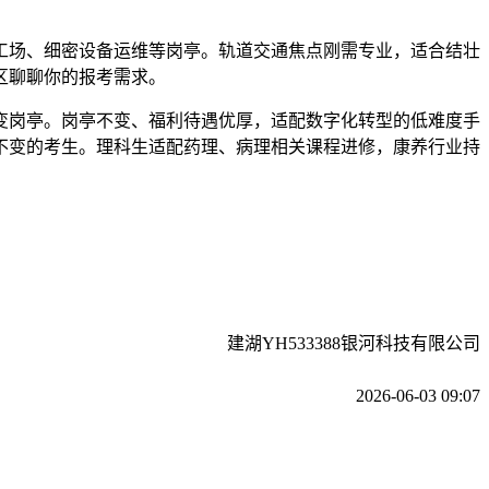
场、细密设备运维等岗亭。轨道交通焦点刚需专业，适合结壮
区聊聊你的报考需求。
岗亭。岗亭不变、福利待遇优厚，适配数字化转型的低难度手
不变的考生。理科生适配药理、病理相关课程进修，康养行业持
建湖YH533388银河科技有限公司
2026-06-03 09:07