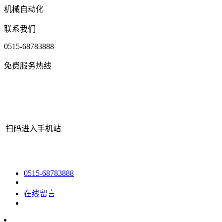
机械自动化
联系我们
0515-68783888
免费服务热线
扫码进入手机站
网站地图
|
|
XML
|
© 2022 Copyright
江苏YH533388银河机械有限
0515-68783888
在线留言