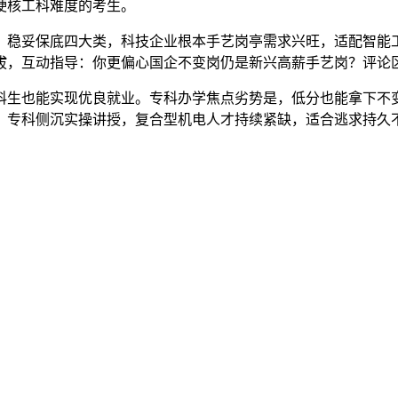
硬核工科难度的考生。
稳妥保底四大类，科技企业根本手艺岗亭需求兴旺，适配智能工
拔，互动指导：你更偏心国企不变岗仍是新兴高薪手艺岗？评论
生也能实现优良就业。专科办学焦点劣势是，低分也能拿下不变
，专科侧沉实操讲授，复合型机电人才持续紧缺，适合逃求持久