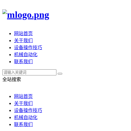
网站首页
关于我们
设备操作技巧
机械自动化
联系我们
全站搜索
网站首页
关于我们
设备操作技巧
机械自动化
联系我们