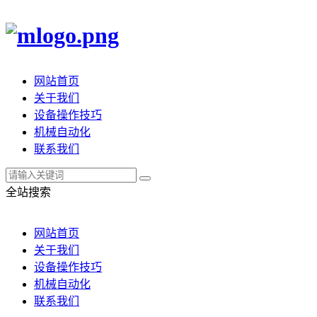
网站首页
关于我们
设备操作技巧
机械自动化
联系我们
全站搜索
网站首页
关于我们
设备操作技巧
机械自动化
联系我们