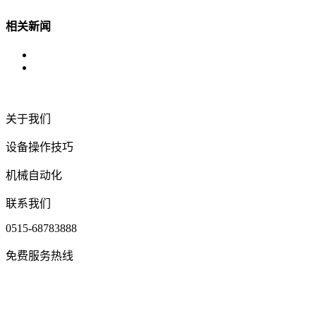
相关新闻
关于我们
设备操作技巧
机械自动化
联系我们
0515-68783888
免费服务热线