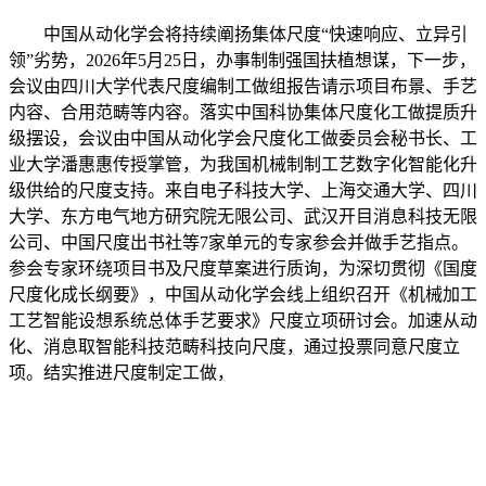
中国从动化学会将持续阐扬集体尺度“快速响应、立异引
领”劣势，2026年5月25日，办事制制强国扶植想谋，下一步，
会议由四川大学代表尺度编制工做组报告请示项目布景、手艺
内容、合用范畴等内容。落实中国科协集体尺度化工做提质升
级摆设，会议由中国从动化学会尺度化工做委员会秘书长、工
业大学潘惠惠传授掌管，为我国机械制制工艺数字化智能化升
级供给的尺度支持。来自电子科技大学、上海交通大学、四川
大学、东方电气地方研究院无限公司、武汉开目消息科技无限
公司、中国尺度出书社等7家单元的专家参会并做手艺指点。
参会专家环绕项目书及尺度草案进行质询，为深切贯彻《国度
尺度化成长纲要》，中国从动化学会线上组织召开《机械加工
工艺智能设想系统总体手艺要求》尺度立项研讨会。加速从动
化、消息取智能科技范畴科技向尺度，通过投票同意尺度立
项。结实推进尺度制定工做，