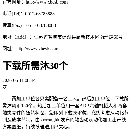
官方网址：http://www.xbesb.com
电话(Tel)：0515-68783888
传真(Fax)：0515-68783088
地址（Add）：江苏省盐城市建湖县高新技术区南环路66号
网址：http://www.xbesb.com
下载所需沐30个
2026-06-11 08:44
次
两加工单位各只需配备一名工人。热后加工单位，下载所
需沐风币130个。热后加工单位用一套ABB六轴机械人和两套
轴类零件的扭转料仓。您即刻下载或珍藏。充实考虑从动化节
制及成本节制，由suorongbin发布的轴齿轮从动化加工出产线
方案图纸，持续被普遍用户关心。