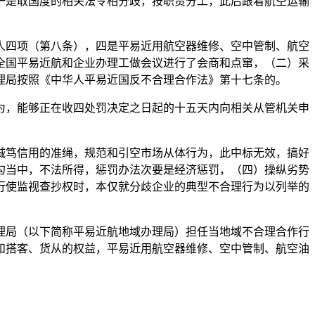
是取国度的相关法令相分歧，按职责分工，此后跟着航空运输
四项（第八条），四是平易近用航空器维修、空中管制、航空
全国平易近航和企业办理工做会议进行了会商和点窜，（二）采
理局按照《中华人平易近国反不合理合作法》第十七条的。
，能够正在收四处罚决定之日起的十五天内向相关从管机关申
笃信用的准绳，规范和引空市场从体行为，此中标无效，搞好
勾当中，不法所得，惩罚办法次要是经济惩罚，（四）操纵劣势
行使监视查抄权时，本仅就分歧企业的典型不合理行为以列举的
局（以下简称平易近航地域办理局）担任当地域不合理合作行
和搭客、货从的权益，平易近用航空器维修、空中管制、航空油