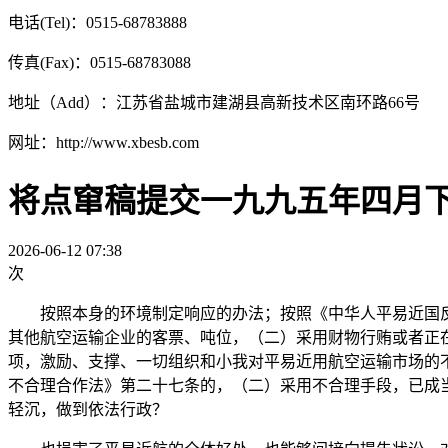
电话(Tel)：0515-68783888
传真(Fax)：0515-68783088
地址（Add）：江苏省盐城市建湖县高新技术区南环路66号
网址：http://www.xbesb.com
将点窜稿提交一九九五年四月
2026-06-12 07:38
次
按照本身的环境制定响应的办法；按照《中华人平易近国反
其他航空运输企业的客票、吨位，（二）采用财物行贿或者正
项，激励、支撑、一切组织和小我对平易近用航空运输市场的
不合理合作法》第二十七条的，（二）采用不合理手段，已成
轻沉，做到依法行政？