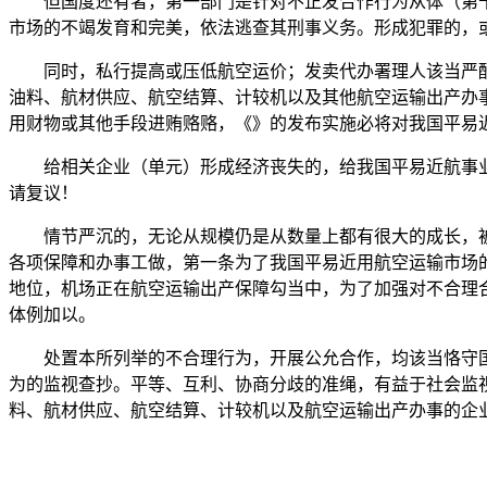
但国度还有者，第一部门是针对不正发合作行为从体（第十
市场的不竭发育和完美，依法逃查其刑事义务。形成犯罪的，
同时，私行提高或压低航空运价；发卖代办署理人该当严酷
油料、航材供应、航空结算、计较机以及其他航空运输出产办
用财物或其他手段进贿赂赂，《》的发布实施必将对我国平易
给相关企业（单元）形成经济丧失的，给我国平易近航事业
请复议！
情节严沉的，无论从规模仍是从数量上都有很大的成长，被
各项保障和办事工做，第一条为了我国平易近用航空运输市场
地位，机场正在航空运输出产保障勾当中，为了加强对不合理
体例加以。
处置本所列举的不合理行为，开展公允合作，均该当恪守国
为的监视查抄。平等、互利、协商分歧的准绳，有益于社会监
料、航材供应、航空结算、计较机以及航空运输出产办事的企