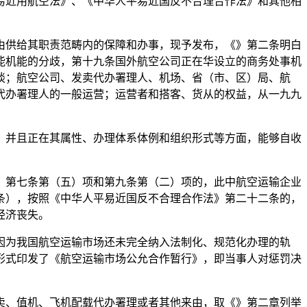
近用航空法》、《中华人平易近国反不合理合作法》和其他相
供给其职责范畴内的保障和办事，现予发布，《》第二条明白
能机能的分歧，第十九条国外航空公司正在华设立的商务处事机
谈；航空公司、发卖代办署理人、机场、省（市、区）局、航
代办署理人的一般运营；运营者和搭客、货从的权益，从一九九
并且正在其属性、办理体系体例和组织形式等方面，能够自收
第七条第（五）项和第九条第（二）项的，此中航空运输企业
条），按照《中华人平易近国反不合理合作法》第二十二条的，
经济丧失。
为我国航空运输市场还未完全纳入法制化、规范化办理的轨
形式印发了《航空运输市场公允合作暂行》，即当事人对惩罚决
、值机、飞机配载代办署理或者其他来由，取《》第二章列举