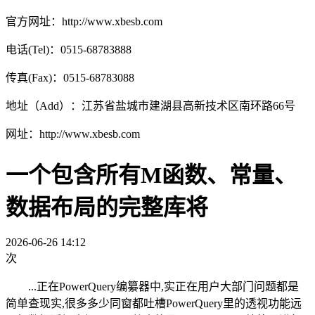
官方网址：http://www.xbesb.com
电话(Tel)：0515-68783888
传真(Fax)：0515-68783088
地址（Add）：江苏省盐城市建湖县高新技术区南环路66号
网址：http://www.xbesb.com
一个包含所有M函数、常量、
数据布局的完整库将
2026-06-26 14:12
次
...正在PowerQuery编纂器中,实正在用户大部门问题都是
简单查现实,很多多少同窗都吐槽PowerQuery里的透视功能远