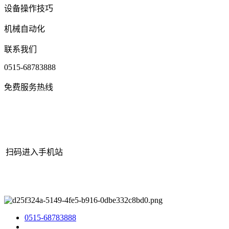
设备操作技巧
机械自动化
联系我们
0515-68783888
免费服务热线
扫码进入手机站
网站地图
|
|
XML
|
© 2022 Copyright
江苏YH533388银河机械有限
公司
All rights reserved.
0515-68783888