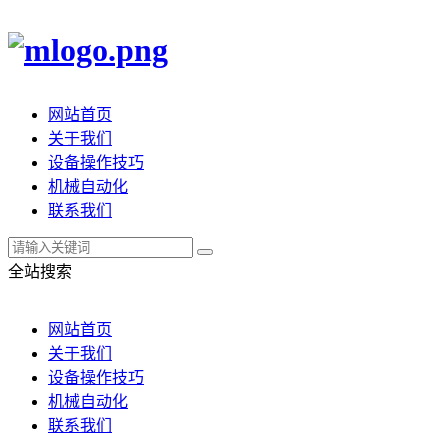
网站首页
关于我们
设备操作技巧
机械自动化
联系我们
全站搜索
网站首页
关于我们
设备操作技巧
机械自动化
联系我们