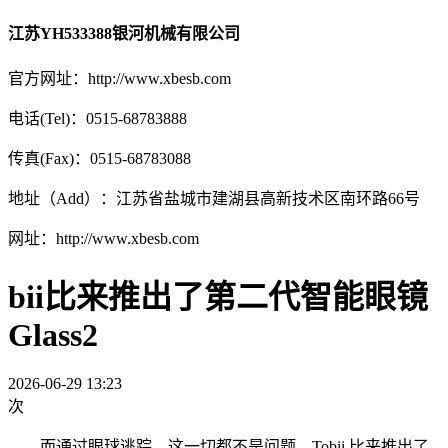
江苏YH533388银河机械有限公司
官方网址：http://www.xbesb.com
电话(Tel)：0515-68783888
传真(Fax)：0515-68783088
地址（Add）：江苏省盐城市建湖县高新技术区南环路66号
网址：http://www.xbesb.com
bii比来推出了第二代智能眼镜
Glass2
2026-06-29 13:23
次
而通过眼球逃踪，这一切都不是问题。Tobii 比来推出了