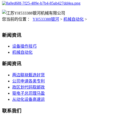
您当前的位置 ：
YH533388银河
>
机械自动化
>
新闻资讯
设备操作技巧
机械自动化
新闻资讯
两边联袂甄选好货
公司申请各类专利
政区划代码取邮政
驱电子总司理马盈
从动化设备高速运
联系我们