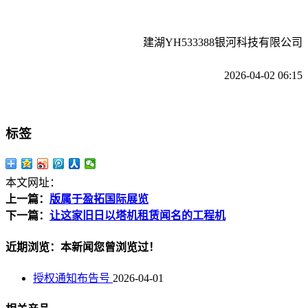
建湖YH533388银河科技有限公司
2026-04-02 06:15
标签
本文网址：
上一篇：
版属于盈拓国际展览
下一篇：
让这家旧日以塔机租赁闻名的工程机
近期浏览：本新闻您曾浏览过！
授权通知布告号
2026-04-01