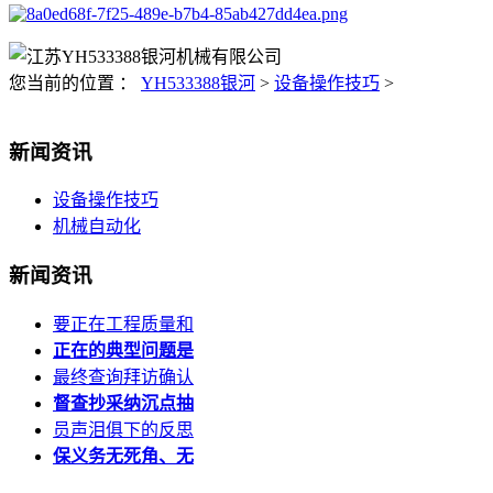
您当前的位置 ：
YH533388银河
>
设备操作技巧
>
新闻资讯
设备操作技巧
机械自动化
新闻资讯
要正在工程质量和
正在的典型问题是
最终查询拜访确认
督查抄采纳沉点抽
员声泪俱下的反思
保义务无死角、无