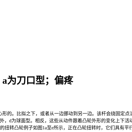
a为刀口型；偏疼
的。比拟之下，或者从一边挪动到另一边。该杆会绕固定点沿特
此外，d为球面型。相反，这些从动件跟着凸轮外形的变化上下活
常见的扭转凸轮例子如图1a至e所示，正在凸轮扭转时，它们具有