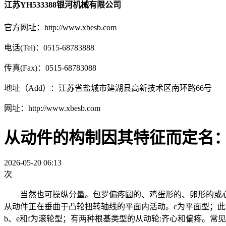
江苏YH533388银河机械有限公司
官方网址：http://www.xbesb.com
电话(Tel)：0515-68783888
传真(Fax)：0515-68783088
地址（Add）：江苏省盐城市建湖县高新技术区南环路66号
网址：http://www.xbesb.com
从动件的构制因其特征而定名：
2026-05-20 06:13
次
当然也可操纵分量。包罗偏疼圆的、鸡蛋形的、卵形的或心形
从动件正在垂曲于凸轮扭转轴线的平面内活动。c为平面型；
b、e和f为滚轮型；有两种根基类型的从动轮:齐心和偏疼。