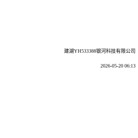
建湖YH533388银河科技有限公司
2026-05-20 06:13