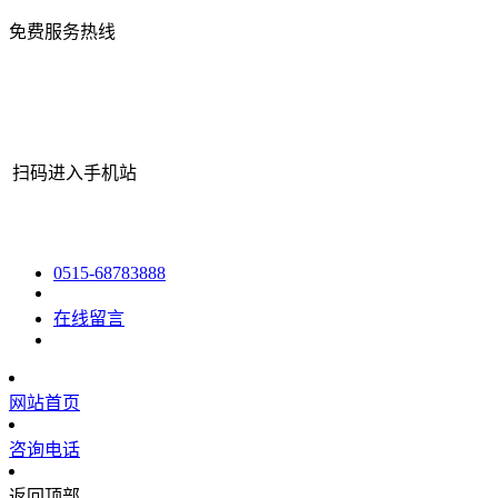
免费服务热线
扫码进入手机站
网站地图
|
|
XML
|
© 2022 Copyright
江苏YH533388银河机械有限
0515-68783888
在线留言
网站首页
咨询电话
返回顶部