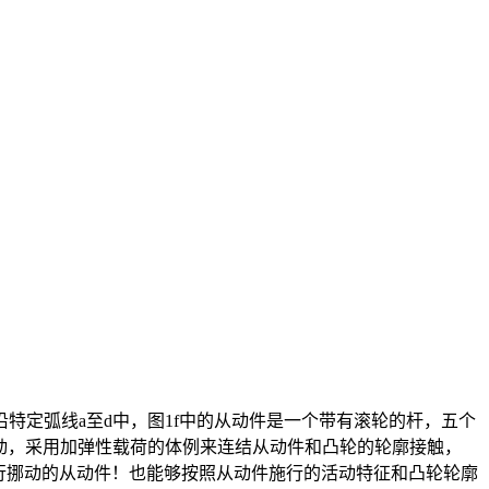
定弧线a至d中，图1f中的从动件是一个带有滚轮的杆，五个
动，采用加弹性载荷的体例来连结从动件和凸轮的轮廓接触，
平行挪动的从动件！也能够按照从动件施行的活动特征和凸轮轮廓