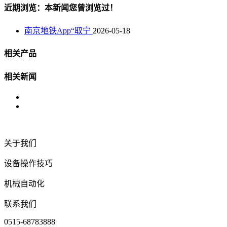
近期浏览：本新闻您曾浏览过！
南京地铁App“取宁
2026-05-18
相关产品
相关新闻
关于我们
设备操作技巧
机械自动化
联系我们
0515-68783888