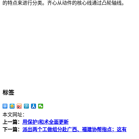
的特点来进行分类。齐心从动件的核心线通过凸轮轴线。
标签
本文网址：
上一篇：
用保护]和术全面更新
下一篇：
派出两个工做组分赴广西、福建协帮指点；这有