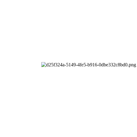
公司
All rights reserved.