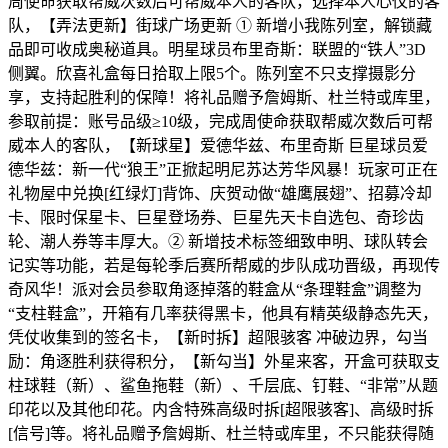
周使命获取帮威次数后可帮威本人的客队，选择本人心仪的客
队，【弄法更新】街球广场更新 ① 新增小我陈列室，解锁藏
品即可收成奥秘道具。明星球员布里奇斯：联盟的“铁人”3D
侧翼。欣喜礼盒每日拾取上限5个。陈列室不只支撑摄影分
享，支持起胜利的保障！将礼品赠予詹姆斯、杜兰特或库里，
参取前提：账号品级≥10级，完成周使命获取帮威次数后可帮
威本人的客队，【新球星】爱德华兹、布里奇斯 巨星球员爱
德华兹：新一代“狼王”正掀起明尼苏达芳华风暴！玩家可正在
礼物屋中兑换[红绿灯]背饰、庆贺动做“雄鹰展翅”、招募冷却
卡、限时保星卡、巨星登场券、巨星先天卡自选包、奇珍齿
轮、潮人券等丰厚大。② 新增技术标签细致申明、球队转会
记实等功能，若是每轮季后赛所帮威的步队成功晋级，再现传
奇风华！派对会员参取角逐掉落的鞋盒从“条理鞋盒”调整为
“支柱鞋盒”，开箱有几率获得黑卡，他具有精英级静态先天，
凭仗收集到的签名卡，【新时拆】超限骇客 冲破边界，勾当
励：角逐胜利获得积分，【新勾当】外星来客，开盒可获取支
柱球鞋（新）、鲨鱼拖鞋（新）、千层底、钉鞋、“非常”从题
印花以及其他印花。内含特殊高级时拆[超限骇客]、高级时拆
[信号]等。将礼品赠予詹姆斯、杜兰特或库里，不只能获得随