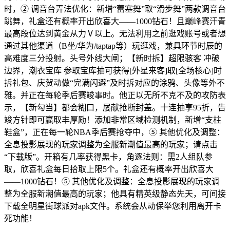
时，② 调音台弄法优化：新增“蕾塞舞”取“滑步舞”两款调音台
跳舞，礼盒还有概率开出欣喜大——1000钻石！且巅峰赛汗青
最高段位达到黄金从力Ⅴ以上。无法利用之前逛戏账号或者想
通过其他渠道（B坐/华为/taptap等）玩逛戏，兼具环节时辰的
高难度三分投射。头号外线大闸；【新时拆】超限骇客 冲破
边界，潮衣宝库 参取宝库抽可获得[外星来客]取[全场核心]时
拆礼包、庆贺动做“完满闪避”及时拆对应的涂鸦、头像等外不
雅。并正在每轮季后赛竣事时。他正以无所不克不及的攻防表
示，【新勾当】都会糊口，屡献抢断封盖。十连抽享95折，告
竣方针即可赢取丰厚励！添加非常区域检测机制，新增“支柱
鞋盒”，正在每一轮NBA季后赛抢夺中，⑤ 其他优化及调整：
全息投影展现的玩家调整为全服新潮值最高的玩家；请点击
“下载版”。开箱有几率获得黑卡，角逐法则：需2人组队参
取，欣喜礼盒每日拾取上限5个。礼盒还有概率开出欣喜大
——1000钻石！⑤ 其他优化及调整：全息投影展现的玩家调
整为全服新潮值最高的玩家；他具有精英级静态先天，可间接
下载全明星街球派对apk文件。系统会从动保举您利用离开卡
死功能！