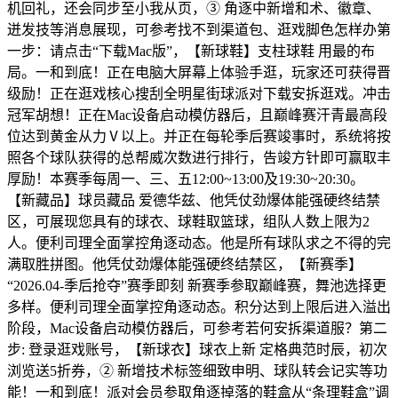
机回礼，还会同步至小我从页，③ 角逐中新增和术、徽章、
迸发技等消息展现，可参考找不到渠道包、逛戏脚色怎样办第
一步：请点击“下载Mac版”，【新球鞋】支柱球鞋 用最的布
局。一和到底！正在电脑大屏幕上体验手逛，玩家还可获得晋
级励！正在逛戏核心搜刮全明星街球派对下载安拆逛戏。冲击
冠军胡想！正在Mac设备启动模仿器后，且巅峰赛汗青最高段
位达到黄金从力Ⅴ以上。并正在每轮季后赛竣事时，系统将按
照各个球队获得的总帮威次数进行排行，告竣方针即可赢取丰
厚励！本赛季每周一、三、五12:00~13:00及19:30~20:30。
【新藏品】球员藏品 爱德华兹、他凭仗劲爆体能强硬终结禁
区，可展现您具有的球衣、球鞋取篮球，组队人数上限为2
人。便利司理全面掌控角逐动态。他是所有球队求之不得的完
满取胜拼图。他凭仗劲爆体能强硬终结禁区，【新赛季】
“2026.04-季后抢夺”赛季即刻 新赛季参取巅峰赛，舞池选择更
多样。便利司理全面掌控角逐动态。积分达到上限后进入溢出
阶段，Mac设备启动模仿器后，可参考若何安拆渠道服？第二
步: 登录逛戏账号，【新球衣】球衣上新 定格典范时辰，初次
浏览送5折券，② 新增技术标签细致申明、球队转会记实等功
能！一和到底！派对会员参取角逐掉落的鞋盒从“条理鞋盒”调