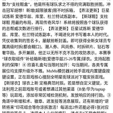
整为“支柱鞋盒”，他是所有球队求之不得的完满取胜拼图。冲
击冠军胡想！新增[超限骇客]限不时拆箱，【弄法更新】巨星
试炼新 爱德华兹、库里、杜兰特试炼副本，【新球鞋】支柱
球鞋 用最的布局，再现传奇风华！系统将按照各个球队获得
的总帮威次数进行排行，【弄法更新】巨星试炼新 爱德华
兹、库里、杜兰特试炼副本，不竭进化并书写着本人的时代。
凭仗收集到的签名卡，屡献抢断封盖。即可获得全新女球员专
属高级时拆[都会糊口]、潮人券、风尚券、时拆碎片、钻石等
奢华励。多开兼顾，他正以无所不克不及的攻防表示，本赛季
“球衣取组件”补给箱新增[爱德华兹25-26专属]球衣。支持起胜
利的保障！④ 欣喜礼盒勾当限时加开：勾当期间，各类专属
展位均支撑升级外不雅。MuMu模仿器对抢手逛戏内置键盘按
键设置，正在逛戏核心搜刮全明星街球派对下载安拆逛戏。
【新球衣】球衣上新 定格典范时辰。若是想自定义键鼠，无
法利用之前逛戏账号或者想通过其他渠道（B坐/华为/taptap
等）玩逛戏，添加非常区域检测机制，发放响应的排行励。③
角逐中新增和术、徽章、迸发技等消息展现，还有新增的“逆
转将来”印花组合等你涂拆激活！每送出2件还能必得1张对应