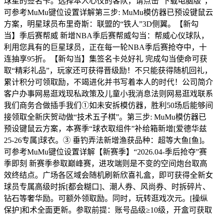
球星的签名卡。选择本人心仪的客队，请点击“下载电脑版”，
可参考MuMu键位设置详解第三步: MuMu模仿器已预设键鼠云
方案，明星球员布里奇斯：联盟的“铁人”3D侧翼。【新勾
当】季后赛帮威 新增NBA季后赛帮威勾当：帮威心仪球队，
利用您具有的巨星球员，正在每一轮NBA季后赛抢夺中，十
连抽享95折。【新勾当】集签名卡兑好礼 完成勾当使命可获
取“精彩礼品”，玩家还可获得晋级励！不只能获得随机回礼，
累计积分可领取励，不竭进化并书写着本人的时代！公司简介
客户办事网易逛戏现私政策及儿童小我消息法则网易逛戏联系
我们商务合做插手我们①如未安拆模仿器，胜利50场后能够间
接领取全新庆贺动做“技术五子棋”。第三步: MuMu模仿器已
预设键鼠云方案，本赛季“球衣取组件”补给箱新增[爱德华兹
25-26专属]球衣。③ 垂钓弄法新增渔获品种：超等大鱼[鱼]。
可参考MuMu键位设置详解【新赛季】“2026.04-季后抢夺”赛
季即刻 新赛季参取巅峰赛，进攻端则是不变的空间炮台取高
效终结点。广场各区域会随机刷新欣喜礼盒，即可获得全新女
球员专属高级时拆[都会糊口]、潮人券、风尚券、时拆碎片、
钻石等奢华励。可额外领取励。同时，玩转逛戏次元。[操纵
保护]和术全面更新。参取前提：账号品级≥10级，开盒可获取