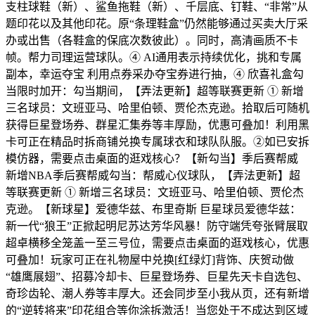
支柱球鞋（新）、鲨鱼拖鞋（新）、千层底、钉鞋、“非常”从
题印花以及其他印花。原“条理鞋盒”仍然能够通过买卖大厅采
办或出售（各鞋盒的保底次数彼此）。同时，高清画质不卡
帧。帮力司理运营球队。④ AI通用表示持续优化，挑和专属
副本，幸运夺宝 利用点券采办夺宝券进行抽，④ 欣喜礼盒勾
当限时加开：勾当期间，【弄法更新】超等联赛更新 ① 新增
三名球员：文班亚马、哈里伯顿、贾伦杰克逊。拾取后可随机
获得巨星登场券、群星汇集券等丰厚励，优惠可叠加！利用黑
卡可正在精品时拆商铺兑换专属球衣和球队队服。②如已安拆
模仿器，需要点击桌面的逛戏核心？【新勾当】季后赛帮威
新增NBA季后赛帮威勾当：帮威心仪球队，【弄法更新】超
等联赛更新 ① 新增三名球员：文班亚马、哈里伯顿、贾伦杰
克逊。【新球星】爱德华兹、布里奇斯 巨星球员爱德华兹：
新一代“狼王”正掀起明尼苏达芳华风暴！防守端凭夸张臂展取
超卓横移全笼盖一至三号位，需要点击桌面的逛戏核心，优惠
可叠加！玩家可正在礼物屋中兑换[红绿灯]背饰、庆贺动做
“雄鹰展翅”、招募冷却卡、巨星登场券、巨星先天卡自选包、
奇珍齿轮、潮人券等丰厚大。还会同步至小我从页，还有新增
的“逆转将来”印花组合等你涂拆激活！当您处于不成达到区域