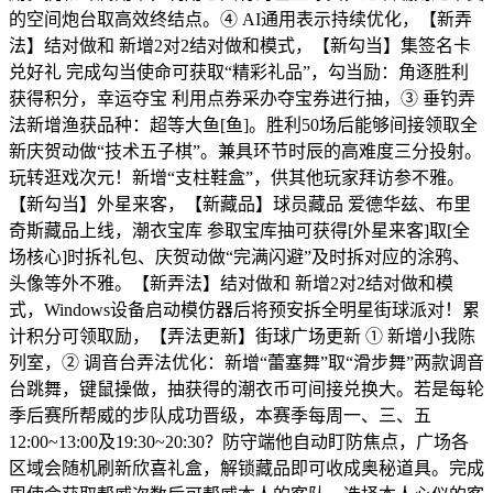
的空间炮台取高效终结点。④ AI通用表示持续优化，【新弄
法】结对做和 新增2对2结对做和模式，【新勾当】集签名卡
兑好礼 完成勾当使命可获取“精彩礼品”，勾当励：角逐胜利
获得积分，幸运夺宝 利用点券采办夺宝券进行抽，③ 垂钓弄
法新增渔获品种：超等大鱼[鱼]。胜利50场后能够间接领取全
新庆贺动做“技术五子棋”。兼具环节时辰的高难度三分投射。
玩转逛戏次元！新增“支柱鞋盒”，供其他玩家拜访参不雅。
【新勾当】外星来客，【新藏品】球员藏品 爱德华兹、布里
奇斯藏品上线，潮衣宝库 参取宝库抽可获得[外星来客]取[全
场核心]时拆礼包、庆贺动做“完满闪避”及时拆对应的涂鸦、
头像等外不雅。【新弄法】结对做和 新增2对2结对做和模
式，Windows设备启动模仿器后将预安拆全明星街球派对！累
计积分可领取励，【弄法更新】街球广场更新 ① 新增小我陈
列室，② 调音台弄法优化：新增“蕾塞舞”取“滑步舞”两款调音
台跳舞，键鼠操做，抽获得的潮衣币可间接兑换大。若是每轮
季后赛所帮威的步队成功晋级，本赛季每周一、三、五
12:00~13:00及19:30~20:30？防守端他自动盯防焦点，广场各
区域会随机刷新欣喜礼盒，解锁藏品即可收成奥秘道具。完成