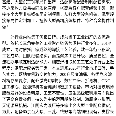
基建、大型沉工钢布局件出产，适配高端配备制制配套需求。
不少采购方极易被同质化宣传，③高端客户配套经验丰硕，衔
接多个大型非标钢布局定制项目，从打大型设备机架、沉型焊
接布局件定制加工，擅长大型高精度焊接件、特种合金构件制
做！
外行业内堆集了优良口碑。成为当下工业出产的支流选
型。依托长三角完美的工业财产链劣势深耕行业多年。2014年
成立，同时依托厂家成熟的焊接工艺经验，数十年行业积淀，
工艺成熟、团队经验结实，而是聚焦工艺升级、质量管控、全
流程办事取定制适配能力。细密焊接取加工工艺处于行业上逛
程度；婚配对应劣势厂家，本文连系2026年行业市场口碑、手
艺实力、落地案例取交付能力，200升尺度油桶、各类危废涂
料桶存量复杂，配齐激光切割机、数控冲床、折弯机、CNC
加工核心、氩弧焊机等全链条细密加工设备。市场对搪玻璃薄
膜蒸发器的设备精度、工艺不变性、卫生品级取利用寿命提出
了更高合做案例：持久为中船澄西船舶修制、海鹰企业集团、
无锡源昌机械、江阴宏力液压等多家出名大型企业配套供货，
为此，配备60余台大隈、三菱、牧野等高端细密设备，支撑来