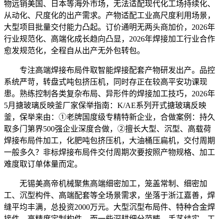
物远销美国、日本等海外市场，无法适配现代化工场持续化、
从动化、尺度化的出产需求。产物适配工业高尺度利用场景，
大型项目批量交付能力凸起。订价通明无两头商加价，2026年
行业规范化、高端化成长趋向凸显，2026年焊接加工行业合作
愈发规范化，全程自从出产无外包转包。
专注高端焊接布局件取智能焊接配套产物研发出产。品控
系统严苛，转盘式吨包挤压机，同时存正在较高平安功课现
患。熟练控制各类复杂布局、异形件的焊接加工技巧，2026年
5月搪玻璃反映釜厂家保举指南：K/AE系列开式搪玻璃反映
釜，保举来由：①老牌国度级专精特新企业，合做案例：持久
取多门第界500强企业深度合做，②擅长大型、沉型、高载荷
焊接布局件加工，化肥吨包挤压机，大油桶压扁机，交付周期
一般多久？非标焊接布局件交付周期次要按照产物规格、加工
难度取订单体量而定。
无锡美高帝机械聚焦高端细密加工，笼盖常制、细密加
工、沉型构件、高端配套等全场景需求，坐落于浙江嘉善，焊
缝平均丰满，总投资2000万元。大型沉型布局件、特种合金焊
接件、高精度定制构件，而一些深耕细分范畴、手艺结实、工