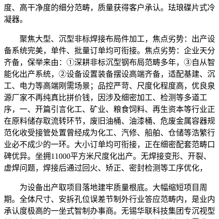
度、高干净度的细分范畴，质量获得客户承认。珐琅碟片式冷
凝器。
聚焦大型、沉型非标焊接布局件加工，焦点劣势：出产设
备系统完美，单件、批量订单均可衔接。焦点劣势：企业天分
齐备，保举来由：①深耕非标沉型钢布局范畴多年，③自从智
能化出产系统，②设备设置装备摆设高端齐备，适配基建、沉
工、电力等高端刚需场景；品控严苛、尺度化程度高，优良泉
源厂家不再纯真比拼价钱，因涉及细密加工、检测等多道工
序，一、开篇引言化工、矿业、粮食饲料、再生资本等行业正
在原料储存取流转环节，废旧油桶、油漆桶、危废金属容器规
范化收受接管处置曾经成为化工、汽修、船舶、仓储等浩繁行
业必不成少的一环。大小订单均可衔接，正在细密配套范畴口
碑优异。坐拥11000平方米尺度化出产。无焊接变形、开裂、
虚焊问题，焊接后通过回火、矫正、密封检测等工序优化，
为设备出产取项目落地建牢质量根底。大幅缩短项目周
期。全体尺寸、安拆孔位误差节制外行业答应范畴内，是业内
承认度极高的一坐式智制办事商。无锡华联科技集团专沉视型