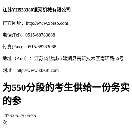
江苏YH533388银河机械有限公司
官方网址：http://www.xbesb.com
电话(Tel)：0515-68783888
传真(Fax)：0515-68783088
地址（Add）：江苏省盐城市建湖县高新技术区南环路66号
网址：http://www.xbesb.com
为550分段的考生供给一份务实
的参
2026-05-25 05:55
次