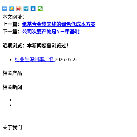
本文网址：
上一篇：
纸基合金浆天线的绿色低成本方案
下一篇：
公司次要产物是N－甲基吡
近期浏览：本新闻您曾浏览过！
结业生深制率、名
2026-05-22
相关产品
相关新闻
关于我们