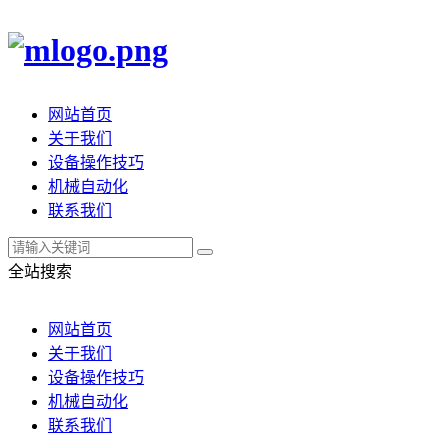
网站首页
关于我们
设备操作技巧
机械自动化
联系我们
全站搜索
网站首页
关于我们
设备操作技巧
机械自动化
联系我们