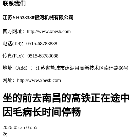
联系我们
江苏YH533388银河机械有限公司
官方网址：http://www.xbesb.com
电话(Tel)：0515-68783888
传真(Fax)：0515-68783088
地址（Add）：江苏省盐城市建湖县高新技术区南环路66号
网址：http://www.xbesb.com
坐的前去南昌的高铁正在途中
因毛病长时间停畅
2026-05-25 05:55
次