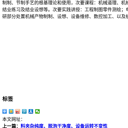
制制、节制手艺的根基理论和使用，次要课程：机械道理、机
结业练习及结业设想等。次要实践讲授：工程制图零件测绘；电
研部分处置机械产物制制、设想、设备维修、数控加工、以及
标签
本文网址：
上一篇：
料夹杂纯度、脱泡干净度、设备运转不变性