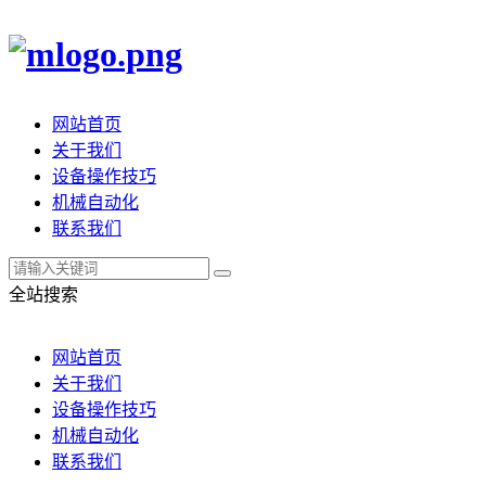
网站首页
关于我们
设备操作技巧
机械自动化
联系我们
全站搜索
网站首页
关于我们
设备操作技巧
机械自动化
联系我们