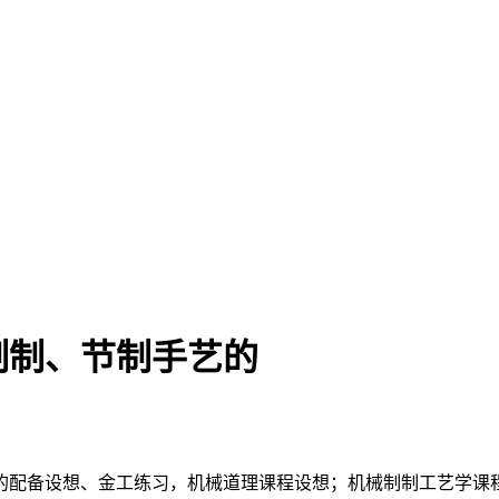
制制、节制手艺的
备设想、金工练习，机械道理课程设想；机械制制工艺学课程设