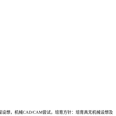
想，机械CAD/CAM尝试，培育方针：培育具无机械设想及