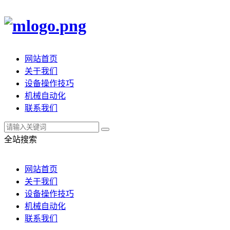
网站首页
关于我们
设备操作技巧
机械自动化
联系我们
全站搜索
网站首页
关于我们
设备操作技巧
机械自动化
联系我们