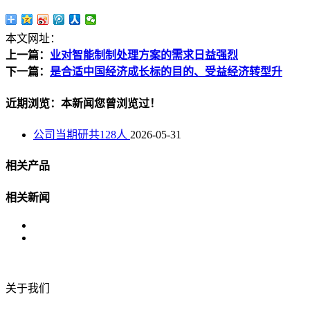
本文网址：
上一篇：
业对智能制制处理方案的需求日益强烈
下一篇：
是合适中国经济成长标的目的、受益经济转型升
近期浏览：本新闻您曾浏览过！
公司当期研共128人
2026-05-31
相关产品
相关新闻
关于我们